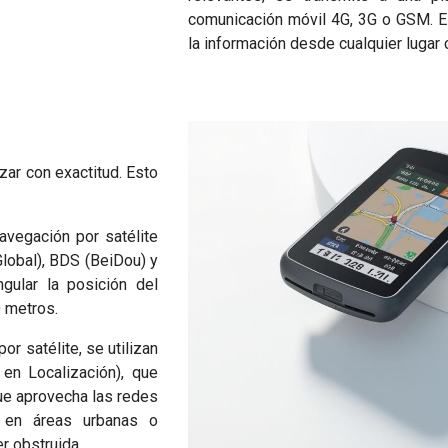
comunicación móvil 4G, 3G o GSM. E
la información desde cualquier lugar 
zar con exactitud. Esto
vegación por satélite
obal), BDS (BeiDou) y
gular la posición del
0 metros.
r satélite, se utilizan
en Localización), que
que aprovecha las redes
ón en áreas urbanas o
er obstruida.