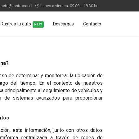
tacto@rastrocar.cl
Lunes a viernes. 09:00 a 18:30 hrs
Rastrea tu auto
Descargas
Contacto
NEW
ona?
ceso de determinar y monitorear la ubicación de
argo del tiempo. En el contexto de nuestros
ica principalmente al seguimiento de vehículos y
ión de sistemas avanzados para proporcionar
atos
ión, esta información, junto con otros datos
lataforma centralizada a través de redes de