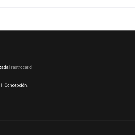
izada |
rastrocar.cl
01, Concepción.